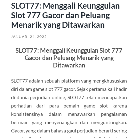
SLOT77: Menggali Keunggulan
Slot 777 Gacor dan Peluang
Menarik yang Ditawarkan
JANUARI 24, 2025
SLOT77: Menggali Keunggulan Slot 777
Gacor dan Peluang Menarik yang
Ditawarkan
SLOT77 adalah sebuah platform yang mengkhususkan
diri dalam game slot 777 gacor. Sejak pertama kali hadir
di dunia perjudian online, SLOT77 telah mendapatkan
perhatian dari para pemain game slot karena
konsistensinya dalam menawarkan pengalaman
bermain yang menyenangkan dan menguntungkan.
Gacor, yang dalam bahasa gaul perjudian berarti sering