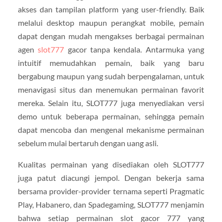
akses dan tampilan platform yang user-friendly. Baik
melalui desktop maupun perangkat mobile, pemain
dapat dengan mudah mengakses berbagai permainan
agen
slot777
gacor tanpa kendala. Antarmuka yang
intuitif memudahkan pemain, baik yang baru
bergabung maupun yang sudah berpengalaman, untuk
menavigasi situs dan menemukan permainan favorit
mereka. Selain itu, SLOT777 juga menyediakan versi
demo untuk beberapa permainan, sehingga pemain
dapat mencoba dan mengenal mekanisme permainan
sebelum mulai bertaruh dengan uang asli.
Kualitas permainan yang disediakan oleh SLOT777
juga patut diacungi jempol. Dengan bekerja sama
bersama provider-provider ternama seperti Pragmatic
Play, Habanero, dan Spadegaming, SLOT777 menjamin
bahwa setiap permainan slot gacor 777 yang