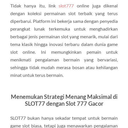
Tidak hanya itu, link
slot777
online juga dikenal
dengan koleksi permainan slot terbaik yang terus
diperbarui. Platform ini bekerja sama dengan penyedia
perangkat lunak terkemuka untuk menghadirkan
berbagai jenis permainan slot yang menarik, mulai dari
tema klasik hingga inovasi terbaru dalam dunia game
slot online. Ini memungkinkan pemain untuk
menikmati pengalaman bermain yang bervariasi,
sehingga tidak mudah merasa bosan atau kehilangan
minat untuk terus bermain.
Menemukan Strategi Menang Maksimal di
SLOT77 dengan Slot 777 Gacor
SLOT77 bukan hanya sekadar tempat untuk bermain
game slot biasa, tetapi juga menawarkan pengalaman