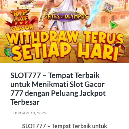
SLOT777 – Tempat Terbaik
untuk Menikmati Slot Gacor
777 dengan Peluang Jackpot
Terbesar
FEBRUARI 13, 2025
SLOT777 – Tempat Terbaik untuk