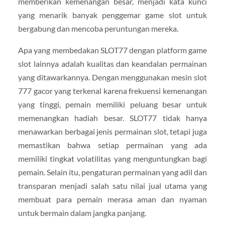
memberikan kemenangan besar, menjadi kata kunci
yang menarik banyak penggemar game slot untuk
bergabung dan mencoba peruntungan mereka.
Apa yang membedakan SLOT77 dengan platform game
slot lainnya adalah kualitas dan keandalan permainan
yang ditawarkannya. Dengan menggunakan mesin slot
777 gacor yang terkenal karena frekuensi kemenangan
yang tinggi, pemain memiliki peluang besar untuk
memenangkan hadiah besar. SLOT77 tidak hanya
menawarkan berbagai jenis permainan slot, tetapi juga
memastikan bahwa setiap permainan yang ada
memiliki tingkat volatilitas yang menguntungkan bagi
pemain. Selain itu, pengaturan permainan yang adil dan
transparan menjadi salah satu nilai jual utama yang
membuat para pemain merasa aman dan nyaman
untuk bermain dalam jangka panjang.