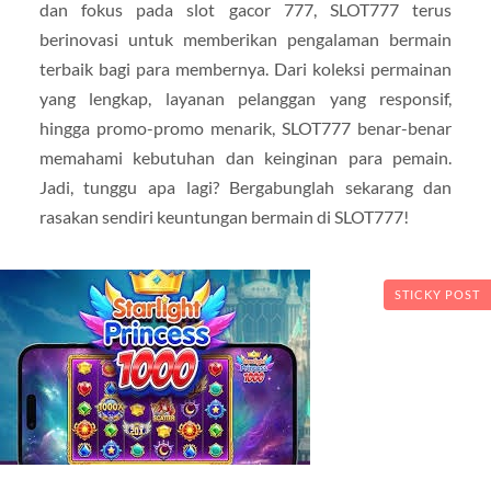
dan fokus pada slot gacor 777, SLOT777 terus
berinovasi untuk memberikan pengalaman bermain
terbaik bagi para membernya. Dari koleksi permainan
yang lengkap, layanan pelanggan yang responsif,
hingga promo-promo menarik, SLOT777 benar-benar
memahami kebutuhan dan keinginan para pemain.
Jadi, tunggu apa lagi? Bergabunglah sekarang dan
rasakan sendiri keuntungan bermain di SLOT777!
STICKY POST