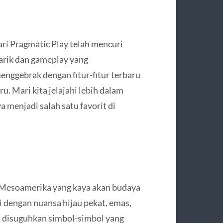
ri Pragmatic Play telah mencuri
arik dan gameplay yang
enggebrak dengan fitur-fitur terbaru
 Mari kita jelajahi lebih dalam
menjadi salah satu favorit di
Mesoamerika yang kaya akan budaya
 dengan nuansa hijau pekat, emas,
 disuguhkan simbol-simbol yang