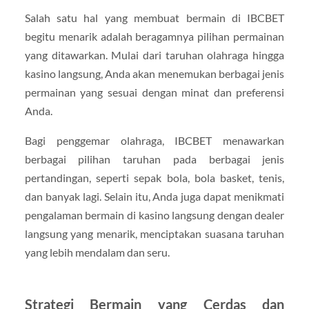
Salah satu hal yang membuat bermain di IBCBET
begitu menarik adalah beragamnya pilihan permainan
yang ditawarkan. Mulai dari taruhan olahraga hingga
kasino langsung, Anda akan menemukan berbagai jenis
permainan yang sesuai dengan minat dan preferensi
Anda.
Bagi penggemar olahraga, IBCBET menawarkan
berbagai pilihan taruhan pada berbagai jenis
pertandingan, seperti sepak bola, bola basket, tenis,
dan banyak lagi. Selain itu, Anda juga dapat menikmati
pengalaman bermain di kasino langsung dengan dealer
langsung yang menarik, menciptakan suasana taruhan
yang lebih mendalam dan seru.
Strategi Bermain yang Cerdas dan