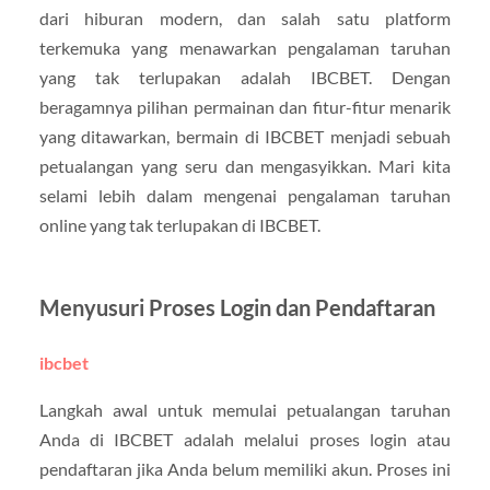
dari hiburan modern, dan salah satu platform
terkemuka yang menawarkan pengalaman taruhan
yang tak terlupakan adalah IBCBET. Dengan
beragamnya pilihan permainan dan fitur-fitur menarik
yang ditawarkan, bermain di IBCBET menjadi sebuah
petualangan yang seru dan mengasyikkan. Mari kita
selami lebih dalam mengenai pengalaman taruhan
online yang tak terlupakan di IBCBET.
Menyusuri Proses Login dan Pendaftaran
ibcbet
Langkah awal untuk memulai petualangan taruhan
Anda di IBCBET adalah melalui proses login atau
pendaftaran jika Anda belum memiliki akun. Proses ini