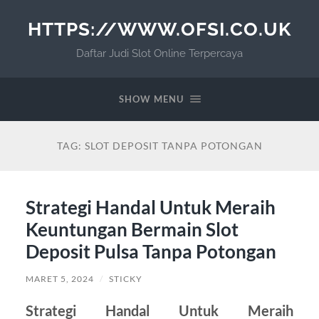
HTTPS://WWW.OFSI.CO.UK
Daftar Judi Slot Online Terpercaya
SHOW MENU
TAG:
SLOT DEPOSIT TANPA POTONGAN
Strategi Handal Untuk Meraih
Keuntungan Bermain Slot
Deposit Pulsa Tanpa Potongan
MARET 5, 2024
/
STICKY
Strategi Handal Untuk Meraih