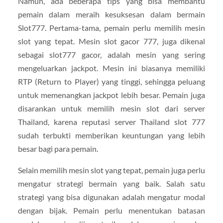
Namun, ada beberapa tips yang bisa membantu
pemain dalam meraih kesuksesan dalam bermain
Slot777. Pertama-tama, pemain perlu memilih mesin
slot yang tepat. Mesin slot gacor 777, juga dikenal
sebagai slot777 gacor, adalah mesin yang sering
mengeluarkan jackpot. Mesin ini biasanya memiliki
RTP (Return to Player) yang tinggi, sehingga peluang
untuk memenangkan jackpot lebih besar. Pemain juga
disarankan untuk memilih mesin slot dari server
Thailand, karena reputasi server Thailand slot 777
sudah terbukti memberikan keuntungan yang lebih
besar bagi para pemain.
Selain memilih mesin slot yang tepat, pemain juga perlu
mengatur strategi bermain yang baik. Salah satu
strategi yang bisa digunakan adalah mengatur modal
dengan bijak. Pemain perlu menentukan batasan