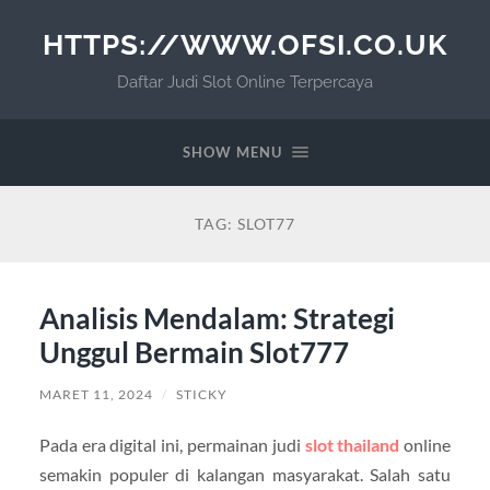
HTTPS://WWW.OFSI.CO.UK
Daftar Judi Slot Online Terpercaya
SHOW MENU
TAG:
SLOT77
Analisis Mendalam: Strategi
Unggul Bermain Slot777
MARET 11, 2024
/
STICKY
Pada era digital ini, permainan judi
slot thailand
online
semakin populer di kalangan masyarakat. Salah satu