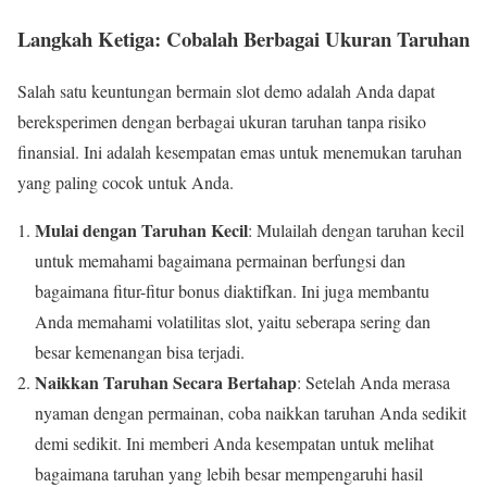
Langkah Ketiga: Cobalah Berbagai Ukuran Taruhan
Salah satu keuntungan bermain slot demo adalah Anda dapat
bereksperimen dengan berbagai ukuran taruhan tanpa risiko
finansial. Ini adalah kesempatan emas untuk menemukan taruhan
yang paling cocok untuk Anda.
Mulai dengan Taruhan Kecil
: Mulailah dengan taruhan kecil
untuk memahami bagaimana permainan berfungsi dan
bagaimana fitur-fitur bonus diaktifkan. Ini juga membantu
Anda memahami volatilitas slot, yaitu seberapa sering dan
besar kemenangan bisa terjadi.
Naikkan Taruhan Secara Bertahap
: Setelah Anda merasa
nyaman dengan permainan, coba naikkan taruhan Anda sedikit
demi sedikit. Ini memberi Anda kesempatan untuk melihat
bagaimana taruhan yang lebih besar mempengaruhi hasil