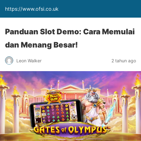
https://www.ofsi.co.uk
Panduan Slot Demo: Cara Memulai
dan Menang Besar!
Leon Walker
2 tahun ago