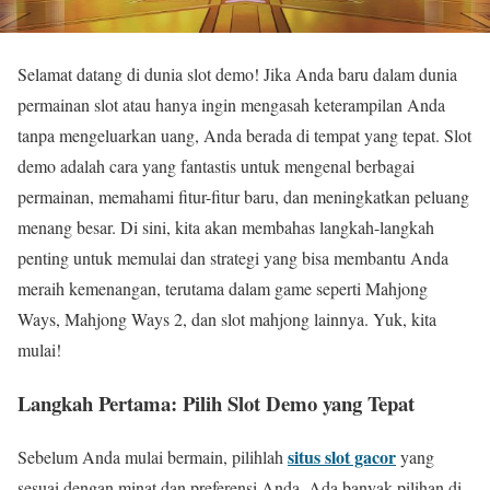
Selamat datang di dunia slot demo! Jika Anda baru dalam dunia
permainan slot atau hanya ingin mengasah keterampilan Anda
tanpa mengeluarkan uang, Anda berada di tempat yang tepat. Slot
demo adalah cara yang fantastis untuk mengenal berbagai
permainan, memahami fitur-fitur baru, dan meningkatkan peluang
menang besar. Di sini, kita akan membahas langkah-langkah
penting untuk memulai dan strategi yang bisa membantu Anda
meraih kemenangan, terutama dalam game seperti Mahjong
Ways, Mahjong Ways 2, dan slot mahjong lainnya. Yuk, kita
mulai!
Langkah Pertama: Pilih Slot Demo yang Tepat
situs slot gacor
Sebelum Anda mulai bermain, pilihlah
yang
sesuai dengan minat dan preferensi Anda. Ada banyak pilihan di