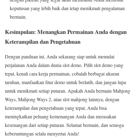
keputusan yang lebih baik dan tetap menikmati pengalaman
bermain.
Kesimpulan: Menangkan Permainan Anda dengan
Keterampilan dan Pengetahuan
Dengan panduan ini, Anda sekarang siap untuk memulai
perjalanan Anda dalam dunia slot demo. Pilih slot demo yang
tepat, kenali cara kerja permainan, cobalah berbagai ukuran
taruhan, manfaatkan fitur demo untuk berlatih, dan jangan lupa
untuk menikmati setiap putaran. Apakah Anda bermain Mahjong
Ways, Mahjong Ways 2, atau slot mahjong lainnya, dengan
keterampilan dan pengetahuan yang tepat, Anda bisa
meningkatkan peluang kemenangan Anda dan merasakan
kesenangan dari setiap putaran. Selamat bermain, dan semoga
keberuntungan selalu menyertai Anda!