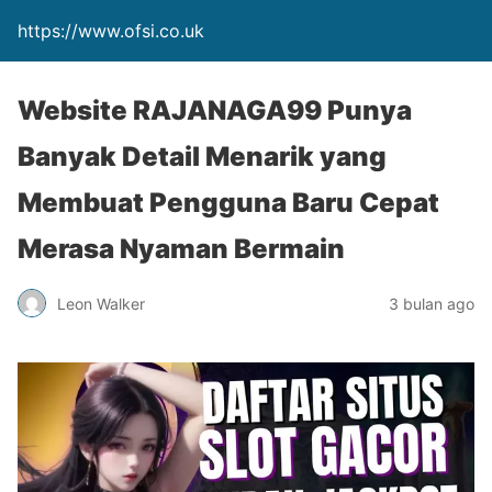
https://www.ofsi.co.uk
Website RAJANAGA99 Punya
Banyak Detail Menarik yang
Membuat Pengguna Baru Cepat
Merasa Nyaman Bermain
Leon Walker
3 bulan ago