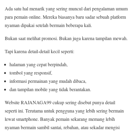
Ada satu hal menarik yang sering muncul dari pengalaman umum
para pemain online. Mereka biasanya baru sadar sebuah platform
nyaman dipakai setelah bermain beberapa kali.
Bukan saat melihat promosi. Bukan juga karena tampilan mewah.
Tapi karena detail-detail kecil seperti:
halaman yang cepat berpindah,
tombol yang responsif,
informasi permainan yang mudah dibaca,
dan tampilan mobile yang tidak berantakan.
Website RAJANAGA99 cukup sering disebut punya detail
seperti ini. Terutama untuk pengguna yang lebih sering bermain
lewat smartphone. Banyak pemain sekarang memang lebih
nyaman bermain sambil santai, rebahan, atau sekadar mengisi