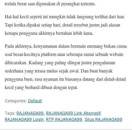
terlalu berat saat digunakan di perangkat tertentu.
Hal-hal kecil seperti ini mungkin tidak langsung terlihat dari luar.
Tapi ketika dipakai setiap hari, detail tersebut justru jadi alasan
kenapa pengguna akhirnya bertahan lebih lama.
Pada akhirnya, kenyamanan dalam bermain memang bukan cuma
soal besar-kecilnya platform atau seberapa ramai sebuah website
dibicarakan. Kadang yang paling diingat justru pengalaman
sederhana yang terasa mulus sejak awal. Dan buat banyak
pengguna baru, rasa nyaman itu biasanya datang dari detail-detail
kecil yang berhasil dibuat dengan tepat.
Categories:
Default
Tags:
RAJANAGA99
,
RAJANAGA99 Link Alternatif
,
RAJANAGA99 Login
,
RTP RAJANAGA99
,
Situs RAJANAGA99